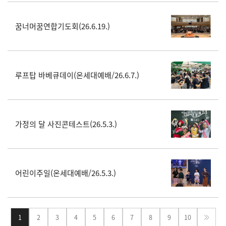
꿈너머꿈연합기도회(26.6.19.)
루프탑 바베큐데이(온세대예배/26.6.7.)
가정의 달 사진콘테스트(26.5.3.)
어린이주일(온세대예배/26.5.3.)
1
2
3
4
5
6
7
8
9
10