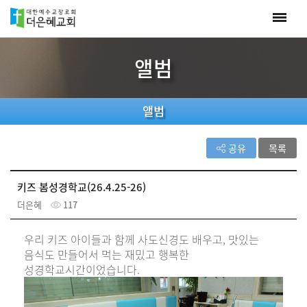
앨범
앨범
공유
목록
키즈 봄성경학교(26.4.25-26)
더은혜
117
우리 키즈 아이들과 함께 사도신경도 배우고, 맛있는
음식도 만들어서 먹는 재밌고 행복한
성경학교시간이었습니다.