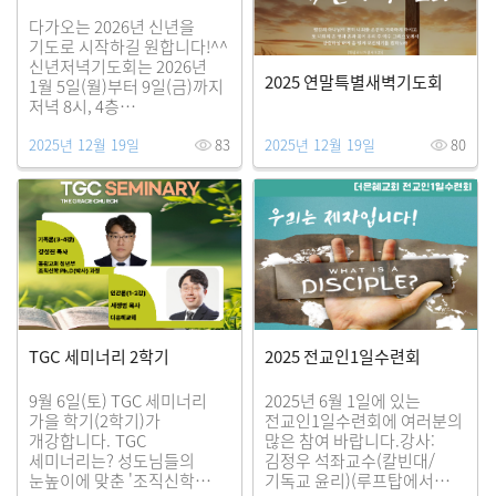
다가오는 2026년 신년을
기도로 시작하길 원합니다!^^
신년저녁기도회는 2026년
2025 연말특별새벽기도회
1월 5일(월)부터 9일(금)까지
저녁 8시, 4층
그레이스홀에서 진행됩니다.
2025년 12월 19일
83
2025년 12월 19일
80
성도님들의 많은 참여를
기대합니다.
TGC 세미너리 2학기
2025 전교인1일수련회
9월 6일(토) TGC 세미너리
2025년 6월 1일에 있는
가을 학기(2학기)가
전교인1일수련회에 여러분의
개강합니다. TGC
많은 참여 바랍니다.강사:
세미너리는? 성도님들의
김정우 석좌교수(칼빈대/
눈높이에 맞춘 '조직신학
기독교 윤리)(루프탑에서