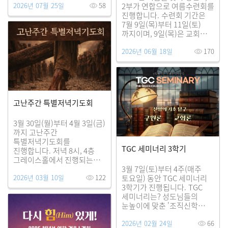
2026년 07월 25일
58
2부가 연합으로 여름수련회를
진행합니다. 수련회 기간은
7월 9일(목)부터 11일(토)
까지이며, 9일(목)은 교회에서
저녁 집회를, 10일(금)-11일
2026년 06월 18일
170
(토)은 가평 도치빌펜션에서
진행합니다. 다시(Re)
복음으로 나아가 복음이
과거만의 복음이 아니라 오늘
나에게 복음이 되고, 그
복음으로 살아가는 청년부가
고난주간 특별저녁기도회
되기를 기대합니다
3월 30일(월)부터 4월 3일(금)
까지 고난주간
특별저녁기도회를
TGC 세미너리 3학기
진행합니다. 저녁 8시, 4층
그레이스홀에서 진행되는
은혜의 자리에 성도님들을
3월 7일(토)부터 4주(매주
2026년 03월 10일
122
초대합니다.
토요일) 동안 TGC 세미너리
3학기가 진행됩니다. TGC
세미너리는? 성도님들의
눈높이에 맞춘 '조직신학
강의'입니다. 이번 학기에는
2026년 02월 24일
66
구원론과 교회론을 배우게