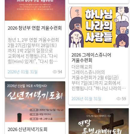
됩니다. 올바른 구원론과
교회론으로 우리의 신앙을
건강하게 세워가는 시간이
되기를 기대합니다. 3월 매주
토요일(오전 10:30-12:30)에
2026 청년부 연합 겨울수련회
진행되는 TGC 세미너리
청년 1, 2부 연합 겨울수련회
2월 27(금)일부터 28일(토)
까지 1박 2일의 일정으로
2026 그레이스쥬니어
교회에서 진행됩니다."다시
겨울수련회
힘(Him) 있게!", "다시 힘
(Energy) 있게!" 나아가는
더은혜교회
2026년 01월 31일
94
청년부가 되기를 기대합니다.
그레이스쥬니어의
성도님들께서도 기도와
겨울수련회가 2월 6일(금)
응원으로 함께해 주시기를
부터 7일(토)까지 교회에서
부탁드립니다.
진행됩니다."하나님 나라의
사람들"이라는 주제로
2026년 01월 31일
59
진행되는 이번 겨울수련회가
쥬니어 학생들이 하나님
나라의 사람들로서
살아가기를 결단하는 시간이
되도록 성도님들의 많은
관심과 기도를 부탁드립니다.
2026 신년저녁기도회