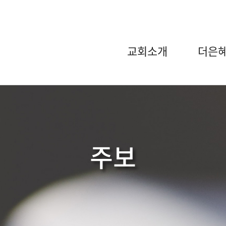
교회소개
더은혜
주보